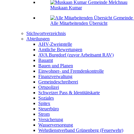
Muskaan Kumar
Alle Mitarbeitenden Übersicht
Stichwortverzeichnis
Abteilungen
AHV-Zweigstelle
Amtliche Bewertungen
AVA Burgdorf (zuvor Arbeitsamt RAV)
Bauamt
Bauen und Planen
Einwohner- und Fremdenkontrolle
Finanzverwaltung
Gemeindeschreiberei
Ortspolizei
Schweizer Pass & Identitätskarte
Soziales
Spitex
Steuerbüro
Strom
Versicherung
Wasserversorgung
Wehrdienstverband Grünenberg (Feuerwehr)