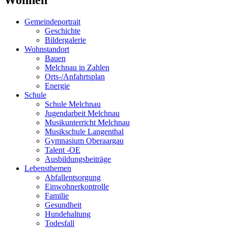
Gemeindeportrait
Geschichte
Bildergalerie
Wohnstandort
Bauen
Melchnau in Zahlen
Orts-/Anfahrtsplan
Energie
Schule
Schule Melchnau
Jugendarbeit Melchnau
Musikunterricht Melchnau
Musikschule Langenthal
Gymnasium Oberaargau
Talent -OE
Ausbildungsbeiträge
Lebensthemen
Abfallentsorgung
Einwohnerkontrolle
Familie
Gesundheit
Hundehaltung
Todesfall