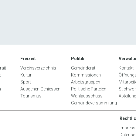
Freizeit
Politik
Verwalt
ait
Vereinsverzeichnis
Gemeinderat
Kontakt
t
Kultur
Kommissionen
Öffnungs
Sport
Arbeitsgruppen
Mitarbei
n
Ausgehen Geniessen
Politische Parteien
Stichwor
Tourismus
Wahlausschuss
Abteilun
Gemeindeversammlung
Rechtli
Impres
Datensc