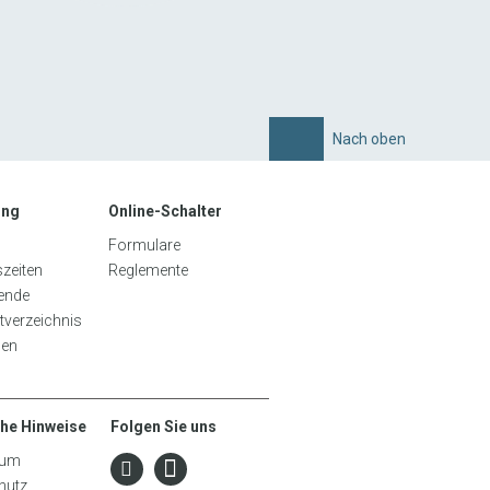
Nach oben
ung
Online-Schalter
Formulare
zeiten
Reglemente
tende
tverzeichnis
gen
che Hinweise
Folgen Sie uns
sum
hutz