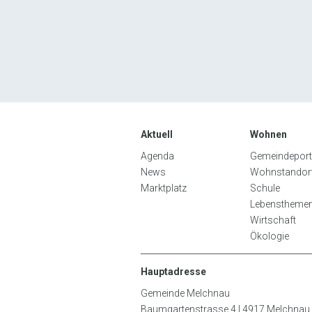
Aktuell
Wohnen
Agenda
Gemeindeportr
News
Wohnstandor
Marktplatz
Schule
Lebenstheme
Wirtschaft
Ökologie
Hauptadresse
Gemeinde Melchnau
Baumgartenstrasse 4 | 4917 Melchnau