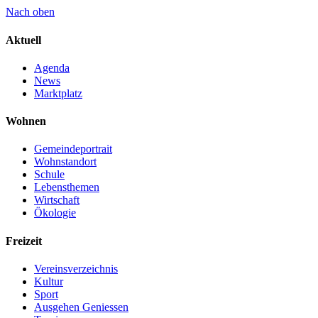
Nach oben
Aktuell
Agenda
News
Marktplatz
Wohnen
Gemeindeportrait
Wohnstandort
Schule
Lebensthemen
Wirtschaft
Ökologie
Freizeit
Vereinsverzeichnis
Kultur
Sport
Ausgehen Geniessen