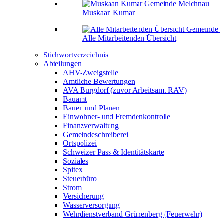
Muskaan Kumar
Alle Mitarbeitenden Übersicht
Stichwortverzeichnis
Abteilungen
AHV-Zweigstelle
Amtliche Bewertungen
AVA Burgdorf (zuvor Arbeitsamt RAV)
Bauamt
Bauen und Planen
Einwohner- und Fremdenkontrolle
Finanzverwaltung
Gemeindeschreiberei
Ortspolizei
Schweizer Pass & Identitätskarte
Soziales
Spitex
Steuerbüro
Strom
Versicherung
Wasserversorgung
Wehrdienstverband Grünenberg (Feuerwehr)