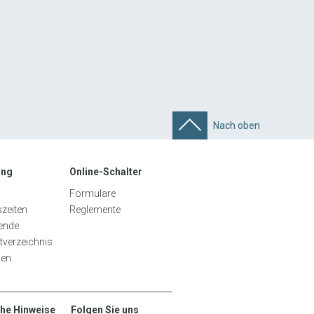
Nach oben
ung
Online-Schalter
Formulare
zeiten
Reglemente
tende
tverzeichnis
gen
che Hinweise
Folgen Sie uns