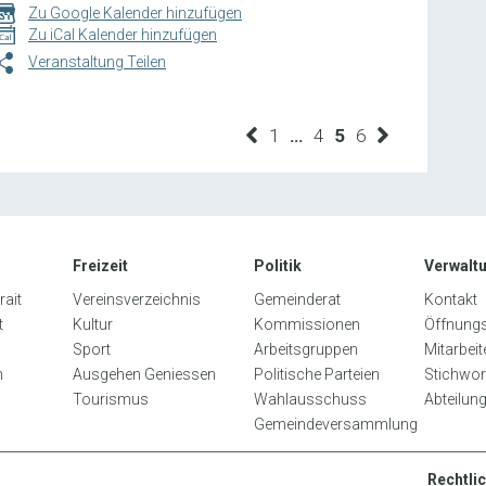
Zu Google Kalender hinzufügen
Zu iCal Kalender hinzufügen
Veranstaltung Teilen
1
…
4
5
6
Seite
Freizeit
Politik
Verwalt
ait
Vereinsverzeichnis
Gemeinderat
Kontakt
t
Kultur
Kommissionen
Öffnungs
Sport
Arbeitsgruppen
Mitarbei
n
Ausgehen Geniessen
Politische Parteien
Stichwor
Tourismus
Wahlausschuss
Abteilun
Gemeindeversammlung
Rechtli